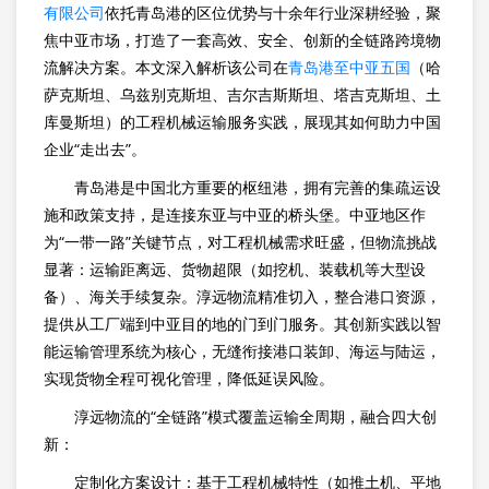
有限公司
依托青岛港的区位优势与十余年行业深耕经验，聚
焦中亚市场，打造了一套高效、安全、创新的全链路跨境物
流解决方案。本文深入解析该公司在
青岛港至中亚五国
（哈
萨克斯坦、乌兹别克斯坦、吉尔吉斯斯坦、塔吉克斯坦、土
库曼斯坦）的工程机械运输服务实践，展现其如何助力中国
企业“走出去”。
青岛港是中国北方重要的枢纽港，拥有完善的集疏运设
施和政策支持，是连接东亚与中亚的桥头堡。中亚地区作
为“一带一路”关键节点，对工程机械需求旺盛，但物流挑战
显著：运输距离远、货物超限（如挖机、装载机等大型设
备）、海关手续复杂。淳远物流精准切入，整合港口资源，
提供从工厂端到中亚目的地的门到门服务。其创新实践以智
能运输管理系统为核心，无缝衔接港口装卸、海运与陆运，
实现货物全程可视化管理，降低延误风险。
淳远物流的“全链路”模式覆盖运输全周期，融合四大创
新：
定制化方案设计：基于工程机械特性（如推土机、平地