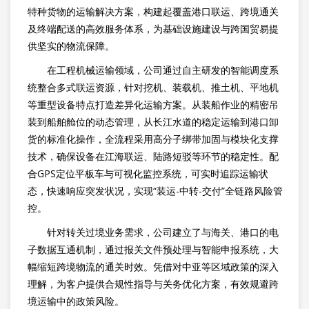
特种货物的运输解决方案，构建起覆盖港口联运、跨境通关
及终端配送的高效服务体系，为基础设施建设与跨国贸易提
供坚实的物流保障。
在工程机械运输领域，公司通过自主研发的智能调度系
统整合多式联运资源，针对挖机、装载机、推土机、平地机
等重型设备特点打造差异化运输方案。从装船作业的精密吊
装到船舶舱位的动态管理，从长江水道的稳定运输到港口卸
货的标准化操作，全流程采用高分子绑带加固与模块化支撑
技术，确保设备在江海联运、陆路短驳等环节的稳定性。配
合GPS定位平板车与可视化监控系统，可实时追踪运输状
态，快速响应突发状况，实现“装运-中转-交付”全链路风险管
控。
针对转关过境业务需求，公司建立了与海关、港口的电
子数据互通机制，通过报关文件预处理与智能申报系统，大
幅缩短跨境物流的通关时效。凭借对中亚等区域政策的深入
理解，为客户提供合规性指导与关务优化方案，有效规避跨
境运输中的政策风险。