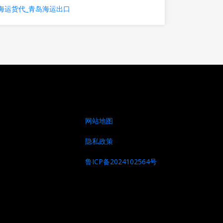
海运货代_青岛海运出口
网站地图
隐私政策
鲁ICP备2024102564号