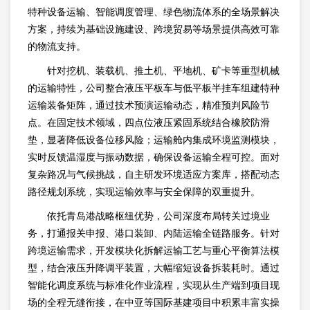
特种设备运输、智能调度管理、绿色物流体系的全场景解决
方案，持续为基础设施建设、跨境贸易等场景提供高效可靠
的物流支持。
针对挖机、装载机、推土机、平地机、矿卡等重型机械
的运输特性，公司整合液压平板车与低平板半挂车组建特种
运输装备矩阵，通过技术预演运输动态，精准预判风险节
点。在固定技术领域，四点位液压紧固系统结合橡胶防滑
垫，显著降低设备位移风险；运输舱内集成环境监测模块，
实时反馈温湿度与振动数据，确保设备运输全程可控。面对
复杂路况与气候挑战，自主研发环境适应方案库，搭配动态
路径规划系统，实现运输效率与安全保障的双重提升。
依托青岛港战略枢纽优势，公司深度布局转关过境业
务，打通报关申报、港口装卸、内陆运输全链路服务。针对
跨境运输需求，开发模块化拆解运输工艺与重心平衡算法模
型，结合液压升降调平装置，大幅缩短设备拆装耗时。通过
智能化调度系统与标准化作业流程，实现从生产端到项目现
场的全程无缝衔接，在中亚等国际基建项目中积累丰富实操